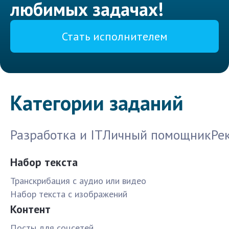
любимых задачах!
Стать исполнителем
Категории заданий
Разработка и IT
Личный помощник
Ре
Набор текста
Транскрибация с аудио или видео
Набор текста с изображений
Контент
Посты для соцсетей