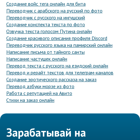
Создание войс тега онлайн для бита
Переводчик с арабского на русский по фото
Переводчик с русского на ингушский
Создание конспекта текста по фото
Озвучка текста голосом Путина онлайн
Создание красивого описания профиля Discord
Переводчик русского языка на памирский онлайн
Написание письма от тайного санты
Написание частушек онлайн
Перевод текста с русского на езидский онлайн
Перевод и рерайт текстов для телеграм-каналов
Создание эротического рассказа на заказ
Перевод азбуки морзе из фото
Работа с репутацией на Авито
Стихи на заказ онлайн
Зарабатывай на