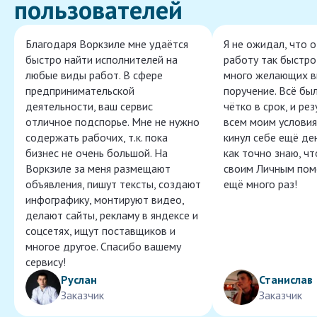
пользователей
Благодаря Воркзиле мне удаётся
Я не ожидал, что 
быстро найти исполнителей на
работу так быстро,
любые виды работ. В сфере
много желающих в
предпринимательской
поручение. Всё бы
деятельности, ваш сервис
чётко в срок, и ре
отличное подспорье. Мне не нужно
всем моим условия
содержать рабочих, т.к. пока
кинул себе ещё ден
бизнес не очень большой. На
как точно знаю, ч
Воркзиле за меня размещают
своим Личным пом
объявления, пишут тексты, создают
ещё много раз!
инфографику, монтируют видео,
делают сайты, рекламу в яндексе и
соцсетях, ищут поставщиков и
многое другое. Спасибо вашему
сервису!
Руслан
Станислав
Заказчик
Заказчик