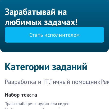
Зарабатывай на
любимых задачах!
Стать исполнителем
Категории заданий
Разработка и IT
Личный помощник
Ре
Набор текста
Транскрибация с аудио или видео