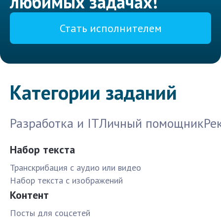
любимых задачах!
Стать исполнителем
Категории заданий
Разработка и IT
Личный помощник
Ре
Набор текста
Транскрибация с аудио или видео
Набор текста с изображений
Контент
Посты для соцсетей