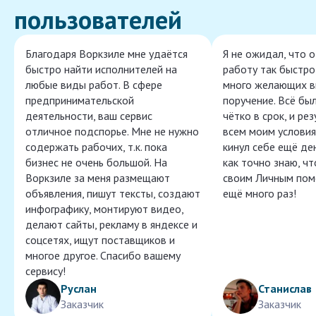
пользователей
Благодаря Воркзиле мне удаётся
Я не ожидал, что 
быстро найти исполнителей на
работу так быстро,
любые виды работ. В сфере
много желающих в
предпринимательской
поручение. Всё бы
деятельности, ваш сервис
чётко в срок, и ре
отличное подспорье. Мне не нужно
всем моим условия
содержать рабочих, т.к. пока
кинул себе ещё ден
бизнес не очень большой. На
как точно знаю, ч
Воркзиле за меня размещают
своим Личным пом
объявления, пишут тексты, создают
ещё много раз!
инфографику, монтируют видео,
делают сайты, рекламу в яндексе и
соцсетях, ищут поставщиков и
многое другое. Спасибо вашему
сервису!
Руслан
Станислав
Заказчик
Заказчик