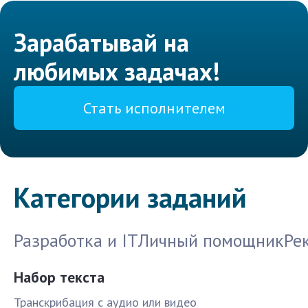
Зарабатывай на
любимых задачах!
Стать исполнителем
Категории заданий
Разработка и IT
Личный помощник
Ре
Набор текста
Транскрибация с аудио или видео