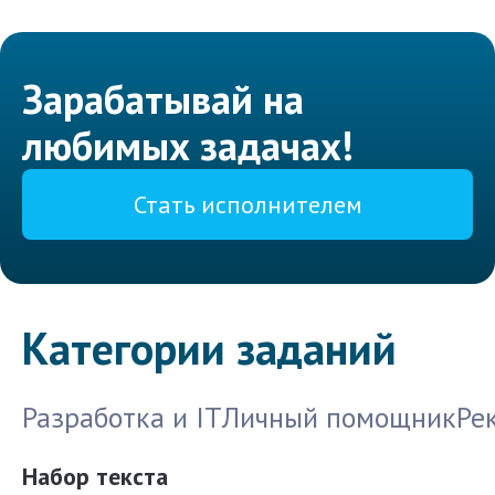
Зарабатывай на
любимых задачах!
Стать исполнителем
Категории заданий
Разработка и IT
Личный помощник
Ре
Набор текста