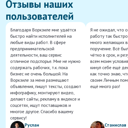
Отзывы наших
пользователей
Благодаря Воркзиле мне удаётся
Я не ожидал, что 
быстро найти исполнителей на
работу так быстро,
любые виды работ. В сфере
много желающих в
предпринимательской
поручение. Всё бы
деятельности, ваш сервис
чётко в срок, и ре
отличное подспорье. Мне не нужно
всем моим условия
содержать рабочих, т.к. пока
кинул себе ещё ден
бизнес не очень большой. На
как точно знаю, ч
Воркзиле за меня размещают
своим Личным пом
объявления, пишут тексты, создают
ещё много раз!
инфографику, монтируют видео,
делают сайты, рекламу в яндексе и
соцсетях, ищут поставщиков и
многое другое. Спасибо вашему
сервису!
Руслан
Станислав