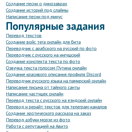
Создание песни о динозаврах
Создание историй под слаймы
Написание песни под минус
Популярные задания
Перевод текстов
Создание войс тега онлайн для бита
Переводчик с арабского на русский по фото
Переводчик с русского на ингушский
Создание конспекта текста по фото
Озвучка текста голосом Путина онлайн
Создание красивого описания профиля Discord
Переводчик русского языка на памирский онлайн
Написание письма от тайного санты
Написание частушек онлайн
Перевод текста с русского на езидский онлайн
Перевод и рерайт текстов для телеграм-каналов
Создание эротического рассказа на заказ
Перевод азбуки морзе из фото
Работа с репутацией на Авито