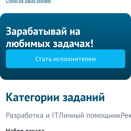
Стихи на заказ онлайн
Зарабатывай на
любимых задачах!
Стать исполнителем
Категории заданий
Разработка и IT
Личный помощник
Ре
Набор текста