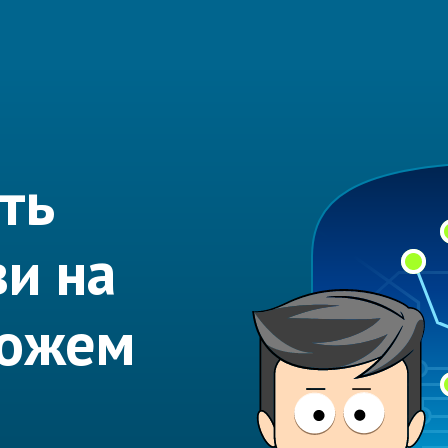
ть
и на
можем