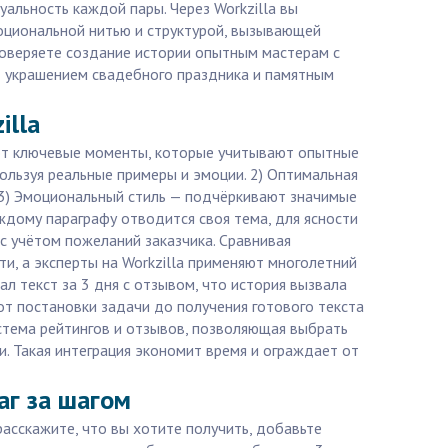
альность каждой пары. Через Workzilla вы
моциональной нитью и структурой, вызывающей
доверяете создание истории опытным мастерам с
т украшением свадебного праздника и памятным
illa
 Вот ключевые моменты, которые учитывают опытные
пользуя реальные примеры и эмоции. 2) Оптимальная
 3) Эмоциональный стиль — подчёркивают значимые
аждому параграфу отводится своя тема, для ясности
 с учётом пожеланий заказчика. Сравнивая
и, а эксперты на Workzilla применяют многолетний
ал текст за 3 дня с отзывом, что история вызвала
от постановки задачи до получения готового текста
истема рейтингов и отзывов, позволяющая выбрать
. Такая интеграция экономит время и ограждает от
аг за шагом
расскажите, что вы хотите получить, добавьте