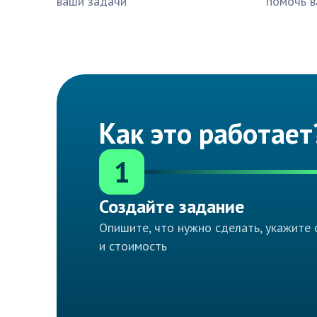
ваши задачи
помочь в
Как это работает
1
Создайте задание
Опишите, что нужно сделать, укажите 
и стоимость