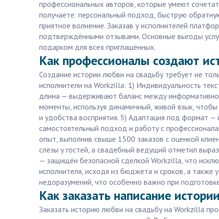
профессиональных авторов, которые умеют сочетать
получаете: персональный подход, быструю обратную
приятное волнение. Заказав у исполнителей платфо
подтверждёнными отзывами. Основные выгоды услуги
подарком для всех приглашённых.
Как профессионалы создают ист
Создание истории любви на свадьбу требует не тол
исполнители на Workzilla: 1) Индивидуальность тек
длина — выдерживают баланс между информативность
моменты, используя динамичный, живой язык, чтобы 
и удобства восприятия. 5) Адаптация под формат — 
самостоятельный подход и работу с профессионалам
опыт, выполнив свыше 1500 заказов с оценкой клиент
слёзы у гостей, а свадебный ведущий отметил выраз
— защищён безопасной сделкой Workzilla, что исклю
исполнителя, исходя из бюджета и сроков, а также 
недоразумений, что особенно важно при подготовк
Как заказать написание истории
Заказать историю любви на свадьбу на Workzilla пр