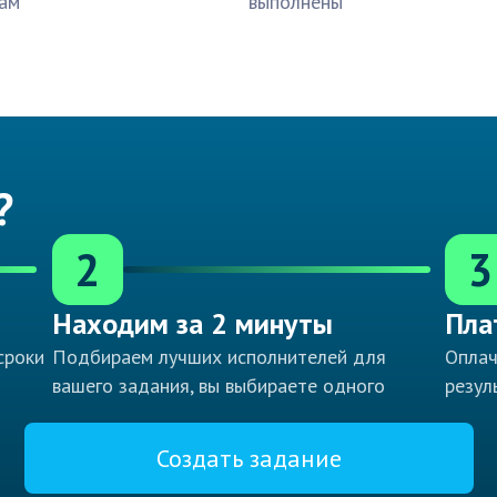
ам
выполнены
?
2
3
Находим за 2 минуты
Пла
сроки
Подбираем лучших исполнителей для
Оплач
вашего задания, вы выбираете одного
резул
Создать задание