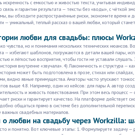
 искренность с емкостью и живостью текста, учитывая индивиду
 связь и гарантии результата — тексты без «воды», с чёткой э
рмы, вы обходите распространённые риски, экономите время и 
 — уникальный, теплый рассказ о вашей любви, который стане
ории любви для свадьбы: плюсы Workz
ько чувства, но и понимания нескольких технических нюансов.
ста — избегают шаблонов, погружаются в детали вашей пары, ис
ю и лёгкостью восприятия, чтобы гости не уставали слушать.
история внутренне «звучала». 4) Лаконичность и структура — к
история может быть подготовлена в прозе, стихах или слайдах,
и, видно явные преимущества. Аматоры часто упускают тонкост
ов выше 4.8. Например, один из кейсов: для пары А. автор созд
ительность и живость повествования. При этом весь процесс — 
чает риски и гарантирует качество. На платформе действует с
удобно общаться прямо в системе без дополнительной переписки
е важных свадебных материалов.
 о любви на свадьбу через Workzilla: ш
осто и понятно. Вот ключевые этапы: 1. Формулируете задачу — 