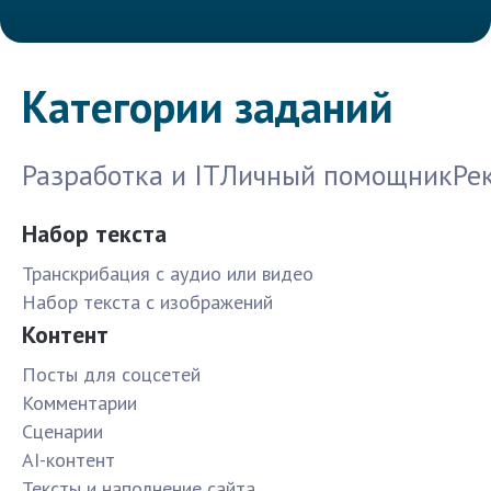
Категории заданий
Разработка и IT
Личный помощник
Ре
Набор текста
Транскрибация с аудио или видео
Набор текста с изображений
Контент
Посты для соцсетей
Комментарии
Сценарии
AI-контент
Тексты и наполнение сайта