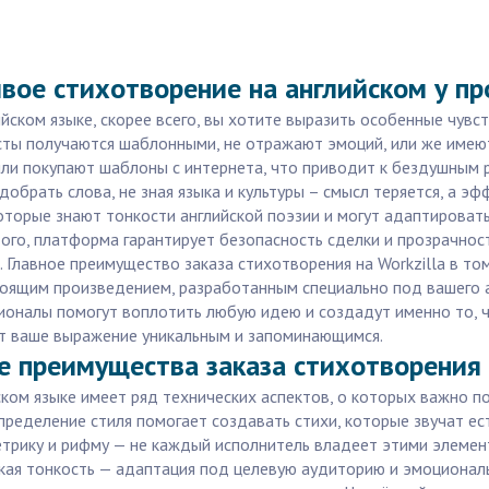
вое стихотворение на английском у п
ийском языке, скорее всего, вы хотите выразить особенные чув
сты получаются шаблонными, не отражают эмоций, или же имеют
или покупают шаблоны с интернета, что приводит к бездушным р
рать слова, не зная языка и культуры – смысл теряется, а эффек
торые знают тонкости английской поэзии и могут адаптировать
ого, платформа гарантирует безопасность сделки и прозрачнос
. Главное преимущество заказа стихотворения на Workzilla в то
тоящим произведением, разработанным специально под вашего ад
ионалы помогут воплотить любую идею и создадут именно то, ч
т ваше выражение уникальным и запоминающимся.
 преимущества заказа стихотворения н
ском языке имеет ряд технических аспектов, о которых важно п
ределение стиля помогает создавать стихи, которые звучат ес
етрику и рифму — не каждый исполнитель владеет этими элемен
еская тонкость — адаптация под целевую аудиторию и эмоционал