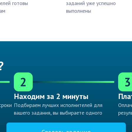
елей готовы
заданий уже успешно
ам
выполнены
?
2
3
Находим за 2 минуты
Пла
сроки
Подбираем лучших исполнителей для
Оплач
вашего задания, вы выбираете одного
резул