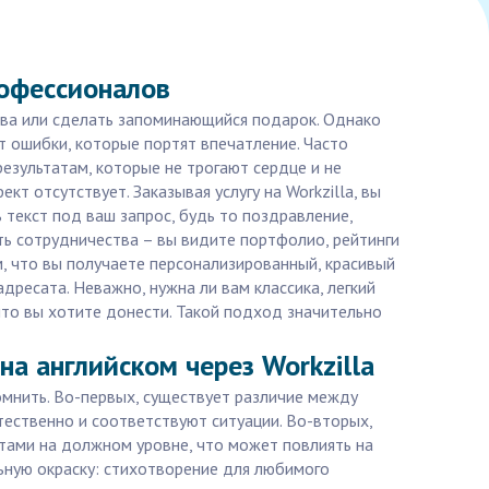
рофессионалов
ства или сделать запоминающийся подарок. Однако
 ошибки, которые портят впечатление. Часто
езультатам, которые не трогают сердце и не
т отсутствует. Заказывая услугу на Workzilla, вы
 текст под ваш запрос, будь то поздравление,
ть сотрудничества – вы видите портфолио, рейтинги
м, что вы получаете персонализированный, красивый
ресата. Неважно, нужна ли вам классика, легкий
то вы хотите донести. Такой подход значительно
а английском через Workzilla
омнить. Во-первых, существует различие между
тественно и соответствуют ситуации. Во-вторых,
тами на должном уровне, что может повлиять на
ьную окраску: стихотворение для любимого