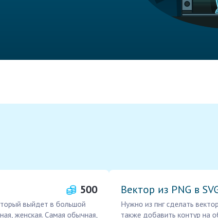
500
Вектор из PNG в SV
который выйдет в большой
Нужно из пнг сделать вект
ная, женская. Самая обычная,
также добавить контур на о