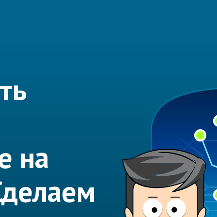
ть
е на
Сделаем