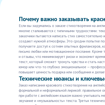
Почему важно заказывать краси
Если вы задумались о заказе стихотворения на англ
многие сталкиваются с типичными трудностями: тек
заказчики пытаются написать стих самостоятельно 
создают нужной атмосферы. Это сродни попытке подоб
получаете доступ к сотням опытных фрилансеров, ко
письмо любви или мотивационное послание. Кроме т
и отзывы, что минимизирует риски и экономит время
текст, который сможет тронуть чувства и стать нас
юмор или что-то глубоко эмоциональное — професс
повышает ценность подарка или сообщения и делае
Технические нюансы и ключевые
Заказ написания красивого стихотворения на англий
формальной и неформальной лирикой: правильное оп
при работе с английским языком важно учитывать м
звучание и «музыкальность» текста. Третья технич