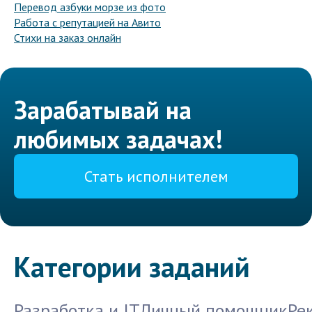
Перевод азбуки морзе из фото
Работа с репутацией на Авито
Стихи на заказ онлайн
Зарабатывай на
любимых задачах!
Стать исполнителем
Категории заданий
Разработка и IT
Личный помощник
Ре