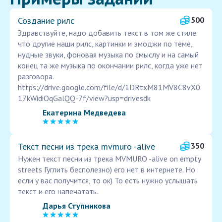
Создание рилс
500
Здравствуйте, надо добавить текст в том же стиле
что другие наши рилс, картинки и эмоджи по теме,
нудные звуки, фоновая музыка по смыслу и на самый
конец та же музыка по окончании рилс, когда уже нет
разговора.
https://drive.google.com/file/d/1DRtxM81MV8C8vX0
17kWidiOqGalQQ-7f/view?usp=drivesdk
Екатерина Медведева
Текст песни из трека mvmuro -alive
350
Нужен текст песни из трека MVMURO -alive on empty
streets Гуглить бесполезно) его нет в интернете. Но
если у вас получится, то ок) То есть нужно услышать
текст и его напечатать.
Дарья Ступникова