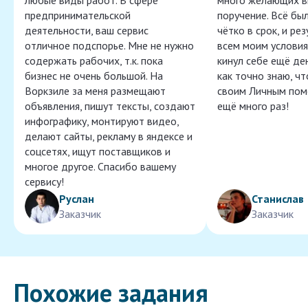
любые виды работ. В сфере
много желающих в
предпринимательской
поручение. Всё бы
деятельности, ваш сервис
чётко в срок, и ре
отличное подспорье. Мне не нужно
всем моим условия
содержать рабочих, т.к. пока
кинул себе ещё ден
бизнес не очень большой. На
как точно знаю, ч
Воркзиле за меня размещают
своим Личным пом
объявления, пишут тексты, создают
ещё много раз!
инфографику, монтируют видео,
делают сайты, рекламу в яндексе и
соцсетях, ищут поставщиков и
многое другое. Спасибо вашему
сервису!
Руслан
Станислав
Заказчик
Заказчик
Похожие задания