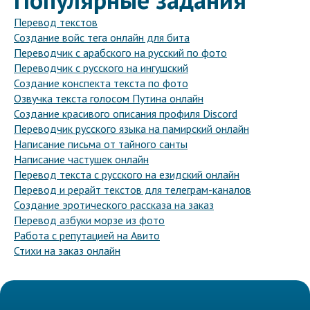
Перевод текстов
Создание войс тега онлайн для бита
Переводчик с арабского на русский по фото
Переводчик с русского на ингушский
Создание конспекта текста по фото
Озвучка текста голосом Путина онлайн
Создание красивого описания профиля Discord
Переводчик русского языка на памирский онлайн
Написание письма от тайного санты
Написание частушек онлайн
Перевод текста с русского на езидский онлайн
Перевод и рерайт текстов для телеграм-каналов
Создание эротического рассказа на заказ
Перевод азбуки морзе из фото
Работа с репутацией на Авито
Стихи на заказ онлайн