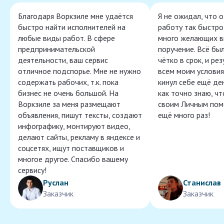
Благодаря Воркзиле мне удаётся
Я не ожидал, что 
быстро найти исполнителей на
работу так быстро,
любые виды работ. В сфере
много желающих в
предпринимательской
поручение. Всё бы
деятельности, ваш сервис
чётко в срок, и ре
отличное подспорье. Мне не нужно
всем моим условия
содержать рабочих, т.к. пока
кинул себе ещё ден
бизнес не очень большой. На
как точно знаю, ч
Воркзиле за меня размещают
своим Личным пом
объявления, пишут тексты, создают
ещё много раз!
инфографику, монтируют видео,
делают сайты, рекламу в яндексе и
соцсетях, ищут поставщиков и
многое другое. Спасибо вашему
сервису!
Руслан
Станислав
Заказчик
Заказчик