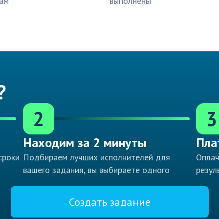
ам
выполнены
?
2
3
Находим за 2 минуты
Пла
сроки
Подбираем лучших исполнителей для
Оплач
вашего задания, вы выбираете одного
резул
Создать задание