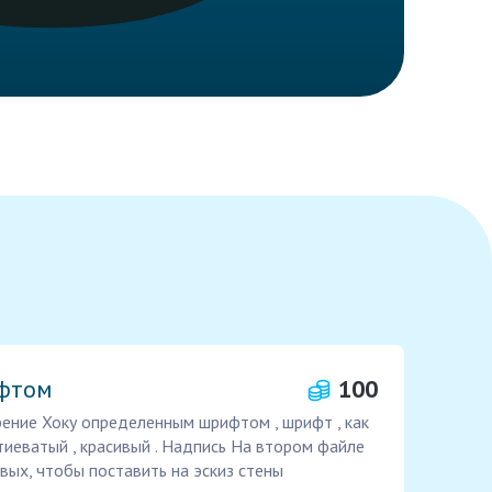
ифтом
100
рение Хоку определенным шрифтом , шрифт , как
тиеватый , красивый . Надпись На втором файле
вых, чтобы поставить на эскиз стены