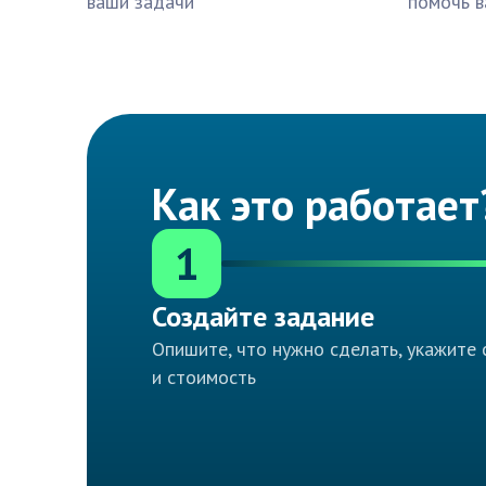
ваши задачи
помочь в
Как это работает
1
Создайте задание
Опишите, что нужно сделать, укажите 
и стоимость