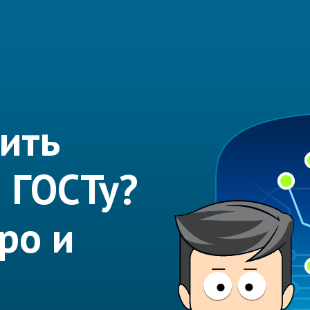
ить
 ГОСТу?
ро и