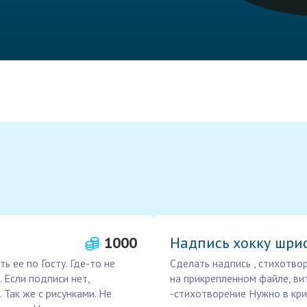
1000
Надпись хокку шр
 ее по Госту. Где-то не
Сделать надпись , стихотво
 Если подписи нет,
на прикрепленном файле, ви
 Так же с рисунками. Не
-стихотворение Нужно в кри