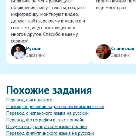
Воркзиле за меня размещают
своим Личным пом
объявления, пишут тексты, создают
ещё много раз!
инфографику, монтируют видео,
делают сайты, рекламу в яндексе и
соцсетях, ищут поставщиков и
многое другое. Спасибо вашему
сервису!
Руслан
Станислав
Заказчик
Заказчик
Похожие задания
Перевод с испанского
Помощь в решении задач на английском языке
Перевод с испанского языка на русский
Перевод фотографии в текст онлайн
Озвучка на французском языке онлайн
Перевод филиппинского языка на русский