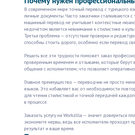
Почему нужен профессиональный
В современном мире точный перевод с турецкого яз
личные документы. Часто заказчики сталкиваются с
машинный перевод не учитывает контекстные нюансы
недочётом является невнимание к стилистике и кул
Третья проблема — отсутствие проверки и редактур
способны стоить дорого, особенно если перевод св
Решить все эти трудности поможет заказ профессио
проверенным временем и отзывами, которые берут в
общения с исполнителем, что позволяет оперативно 
Главное преимущество — переводчик не просто меняе
языков. Это избавляет вас от необходимости повтор
для чтения стилистикой и точной передачей каждого
в процессе.
Заказать услугу на Workzilla — значит довериться 
экономите нервы, ведь все исполнители проходят п
результат и ваше время.