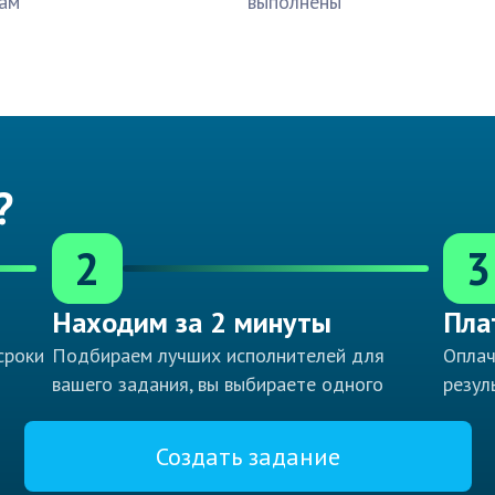
ам
выполнены
?
2
3
Находим за 2 минуты
Пла
сроки
Подбираем лучших исполнителей для
Оплач
вашего задания, вы выбираете одного
резул
Создать задание