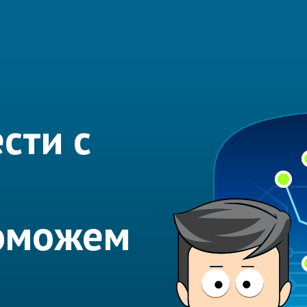
сти с
Поможем