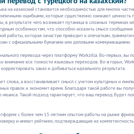
 перевод с турецкого на казахский?
ыка на казахский становится необходимостью для многих частн
 типичными ошибками, которые существенно снижают ценность п
, в результате чего возникает путаница в сложных терминах 
ьтурным особенностям, что способно исказить смысл сообщения 
ной работы, которая зачастую приводит к опечаткам, граммати
язан с официальными бумагами или деловыми коммуникациями.
нального перевода через платформу Workzilla. Во-первых, вы 
о внимание все тонкости языковых переходов. Во-вторых, Workz
корректировать заказ и добиваться идеального результата.
т слова, а восстанавливает смысл с учетом культурных и лингв
ных правок и экономит время. Благодаря такой работе вы полу
 нюанса. Такой подход гарантирует, что ваш перевод будет по
платформе с более чем 15-летним опытом работы на рынке фрила
роверку и имеют рейтинги, подтверждающие их компетентность