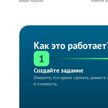
ваши задачи
помочь в
Как это работает
1
Создайте задание
Опишите, что нужно сделать, укажите 
и стоимость