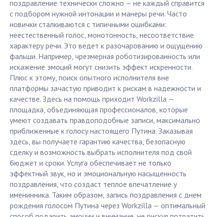
поздравление технически сложно — не каждый справится
с подбором нужной интонации и манеры речи. Часто
новички сталкиваются с типичными ошибками:
неестественный голос, монотонность, несоответствие
характеру речи. Это ведет к разочарованию и ощущению
фальши. Например, чрезмерная роботизированность или
искажение эмоций могут снизить эффект искренности.
Плюс к этому, поиск опытного исполнителя вне
платформы зачастую приводит к рискам в надежности и
качестве. Здесь на помощь приходит Workzilla —
площадка, объединяющая профессионалов, которые
умеют создавать правдоподобные записи, максимально
приближенные к голосу настоящего Путина. Заказывая
здесь, вы получаете гарантию качества, безопасную
сделку и возможность выбрать исполнителя под свой
бюджет и сроки. Услуга обеспечивает не только
эффектный звук, но и эмоциональную насыщенность
поздравления, что создаст теплое впечатление у
именинника. Таким образом, запись поздравления с днем
рождения голосом Путина через Workzilla — оптимальный
способ подарить эмоции и внимание, не рискуя потратить