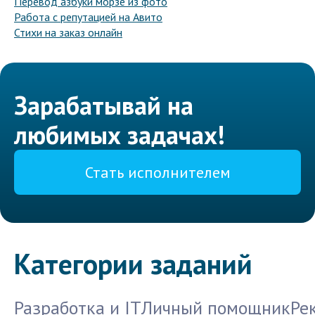
Перевод азбуки морзе из фото
Работа с репутацией на Авито
Стихи на заказ онлайн
Зарабатывай на
любимых задачах!
Стать исполнителем
Категории заданий
Разработка и IT
Личный помощник
Ре