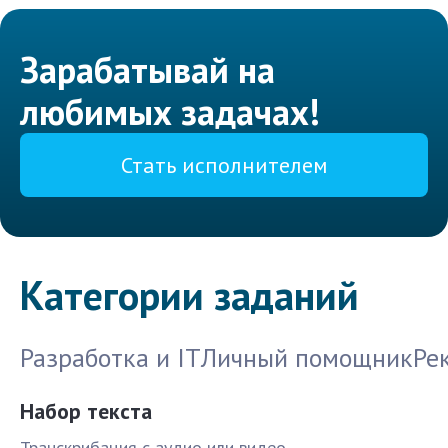
Зарабатывай на
любимых задачах!
Стать исполнителем
Категории заданий
Разработка и IT
Личный помощник
Ре
Набор текста
Транскрибация с аудио или видео