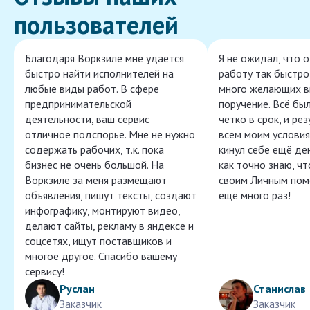
пользователей
Благодаря Воркзиле мне удаётся
Я не ожидал, что 
быстро найти исполнителей на
работу так быстро,
любые виды работ. В сфере
много желающих в
предпринимательской
поручение. Всё бы
деятельности, ваш сервис
чётко в срок, и ре
отличное подспорье. Мне не нужно
всем моим условия
содержать рабочих, т.к. пока
кинул себе ещё ден
бизнес не очень большой. На
как точно знаю, ч
Воркзиле за меня размещают
своим Личным пом
объявления, пишут тексты, создают
ещё много раз!
инфографику, монтируют видео,
делают сайты, рекламу в яндексе и
соцсетях, ищут поставщиков и
многое другое. Спасибо вашему
сервису!
Руслан
Станислав
Заказчик
Заказчик