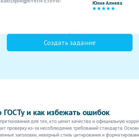
s2BBaxc0qBwgp6YRtN-E3oVVc-
Юлия Алиева
Создать задание
о ГОСТу и как избежать ошибок
преткновения для тех, кто ценит качество и официальную корр
одит проверку из-за несоблюдения требований стандарта. Осно
нные заголовки, неверный стиль цитирования и форматирования