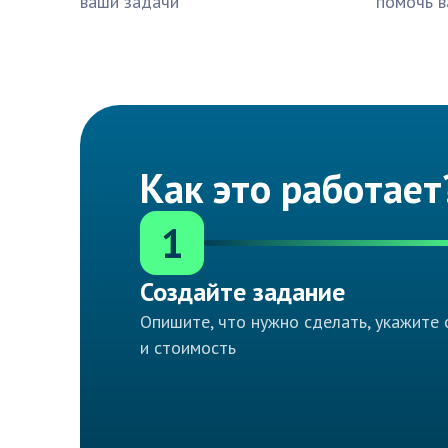
ваши задачи
помочь в
Как это работает
1
Создайте задание
Опишите, что нужно сделать, укажите 
и стоимость