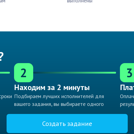
ам
выполнены
?
2
3
Находим за 2 минуты
Пла
сроки
Подбираем лучших исполнителей для
Оплач
вашего задания, вы выбираете одного
резул
Создать задание