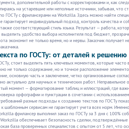
умента, дополнительной работы с корректировками и, как следс
пираясь на устаревшие или неполные источники, забывая, что с
о ГОСТу с фрилансерами на Workzilla. Здесь можно найти специ
рме гарантирует индивидуальный подход, контроль качества и с
 также соответствующий стиль языка. Результат — работа, кото
т выделить удобство выбора исполнителя под бюджет, прозрач
та экономит не только время, но и нервы. Заказчик получает не
аказчика.
екста по ГОСТу: от деталей к решению
ОСТу, стоит выделить пять ключевых моментов, которые часто 
жно не только содержание, но и точное расположение элементов
ние, основную часть и заключение, четко организованные согл
нно актуально для научных и технических работ. Неправильное
ртый момент — форматирование таблиц и иллюстраций, где важ
проверка орфографии и пунктуации в сочетании с использование
 требований разные подходы к созданию текстов по ГОСТу пока
 к шаблонным сервисам не гарантирует учета всех норм. Имен
kzilla фрилансер выполнил заказ по ГОСТу за 3 дня с 100% соб
orkzilla обеспечивает безопасность сделки, подтверждённые 
ирокая база проверенных специалистов с опытом от 5 лет, что 