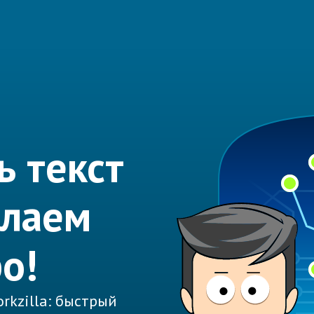
ь текст
елаем
о!
rkzilla: быстрый