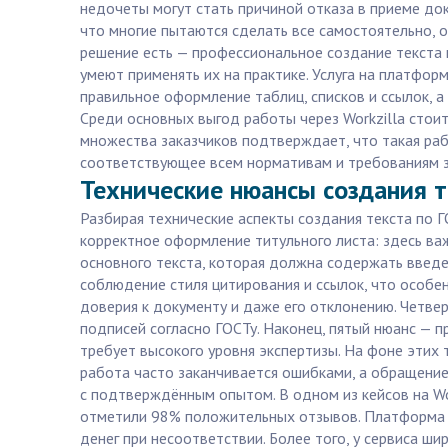
недочеты могут стать причиной отказа в приеме док
что многие пытаются сделать все самостоятельно, о
решение есть — профессиональное создание текста п
умеют применять их на практике. Услуга на платфо
правильное оформление таблиц, списков и ссылок, а
Среди основных выгод работы через Workzilla стои
множества заказчиков подтверждает, что такая рабо
соответствующее всем нормативам и требованиям з
Технические нюансы создания т
Разбирая технические аспекты создания текста по Г
корректное оформление титульного листа: здесь ва
основного текста, которая должна содержать введе
соблюдение стиля цитирования и ссылок, что особе
доверия к документу и даже его отклонению. Четве
подписей согласно ГОСТу. Наконец, пятый нюанс — 
требует высокого уровня экспертизы. На фоне этих
работа часто заканчивается ошибками, а обращение
с подтверждённым опытом. В одном из кейсов на Wor
отметили 98% положительных отзывов. Платформа W
денег при несоответствии. Более того, у сервиса ш