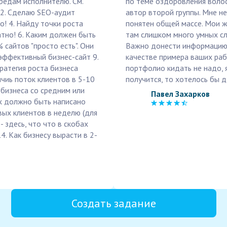
ередам исполнителю. См.
по теме оздоровления волос 
 2. Сделаю SEO-аудит
автор второй группы. Мне н
о! 4. Найду точки роста
понятен общей массе. Мои ж
атно! 6. Каким должен быть
там слишком много умных сло
 сайтов "просто есть". Они
Важно донести информацию в
эффективный бизнес-сайт 9.
качестве примера ваших раб
тратегия роста бизнеса
портфолио кидать не надо, я
ичиь поток клиентов в 5-10
получится, то хотелось бы 
 бизнеса со средним или
Павел Захарков
ах должно быть написано
вых клиентов в неделю (для
 здесь, что что в скобах
. Как бизнесу вырасти в 2-
Создать задание