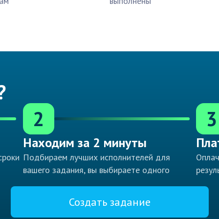
ам
выполнены
?
2
3
Находим за 2 минуты
Пла
сроки
Подбираем лучших исполнителей для
Оплач
вашего задания, вы выбираете одного
резул
Создать задание