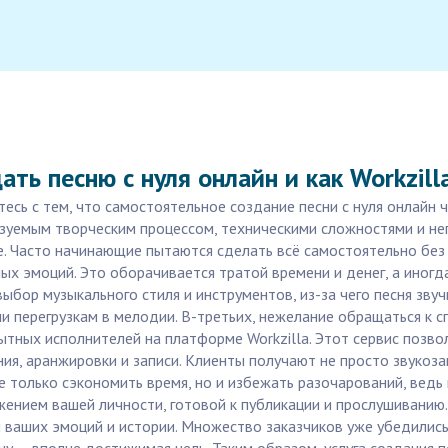
ть песню с нуля онлайн и как Workzill
тесь с тем, что самостоятельное создание песни с нуля онлайн
азуемым творческим процессом, техническими сложностями и неп
е. Часто начинающие пытаются сделать всё самостоятельно без
ых эмоций. Это оборачивается тратой времени и денег, а иногд
ыбор музыкального стиля и инструментов, из-за чего песня звуч
и перегрузкам в мелодии. В-третьих, нежелание обращаться к с
пытных исполнителей на платформе Workzilla. Этот сервис позв
ия, аранжировки и записи. Клиенты получают не просто звукоза
не только сэкономить время, но и избежать разочарований, вед
ажением вашей личности, готовой к публикации и прослушиванию
м ваших эмоций и истории. Множество заказчиков уже убедилис