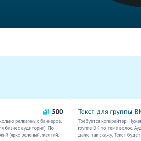
500
Текст для группы В
колько релкамных баннеров.
Требуется копирайтер. Нуже
я бизнес аудитории). По
группе ВК по теме волос. Ау
ркий (ярко зеленый, желтий,
даже так скажу. Текст буде