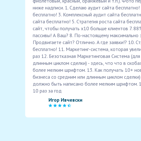
фиолетовый, красный, оранжевый и т.п.). Фото п
ниже надписи. 1. Сделаю аудит сайта бесплатно!
бесплатно! 3. Комплексный аудит сайта бесплатн
сайта бесплатно! 5. Стратегия роста сайта беспл
сайт, чтобы получать х10 больше клиентов 7. 88%
пассивы! А Ваш? 8. По-настоящему максимально 
Продвигаете сайт? Отлично. А где заявки!? 10. С
бесплатно! 11. Маркетинг-система, которая увел
раз 12. Безотказная Маркетинговая Система (для
длинным циклом сделки) - здесь, что что в скоб
более мелким шрифтом. 13. Как получать 10+ но
бизнеса со средним или длинным циклом сделки) -
должно быть написано более мелким шрифтом. 14
10 раз за год
Игор Ивчевски