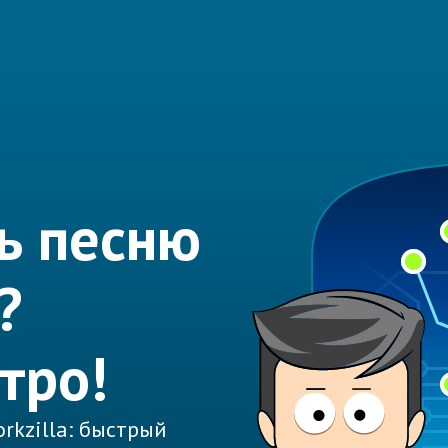
ь песню
?
тро!
rkzilla: быстрый