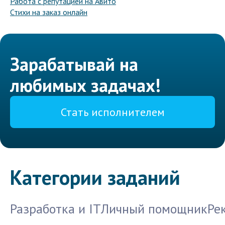
Работа с репутацией на Авито
Стихи на заказ онлайн
Зарабатывай на
любимых задачах!
Стать исполнителем
Категории заданий
Разработка и IT
Личный помощник
Ре