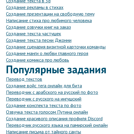
Создание текста в 3d
Создание рекламы в стихах
Создание презентации на свободную тему
Написание стиха про любимого человека
Создание озвучки книг на заказ
Создание текста частушек
Создание текста песни Джонни
Создание сценария визитной карточки команды
Создание манги о любви главного героя
Создание комикса про любовь
Популярные задания
Перевод текстов
Создание войс тега онлайн для бита
Переводчик с арабского на русский по фото
Переводчик с русского на ингушский
Создание конспекта текста по фото
Озвучка текста голосом Путина онлайн
Создание красивого описания профиля Discord
Переводчик русского языка на памирский онлайн
Написание письма от тайного санты