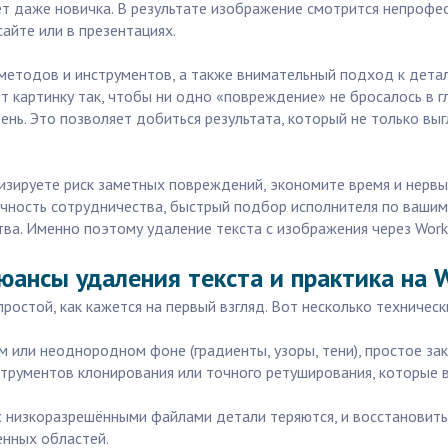
ет даже новичка. В результате изображение смотрится непрофе
сайте или в презентациях.
етодов и инструментов, а также внимательный подход к деталя
ют картинку так, чтобы ни одно «повреждение» не бросалось в 
ень. Это позволяет добиться результата, который не только выг
ируете риск заметных повреждений, экономите время и нервы, 
рачность сотрудничества, быстрый подбор исполнителя по ваши
ва. Именно поэтому удаление текста с изображения через Workz
юансы удаления текста и практика на W
простой, как кажется на первый взгляд. Вот несколько техниче
ом или неоднородном фоне (градиенты, узоры, тени), простое з
струментов клонирования или точного ретуширования, которые в
 с низкоразрешёнными файлами детали теряются, и восстановить
енных областей.