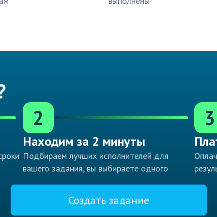
ам
выполнены
?
2
3
Находим за 2 минуты
Пла
сроки
Подбираем лучших исполнителей для
Оплач
вашего задания, вы выбираете одного
резул
Создать задание