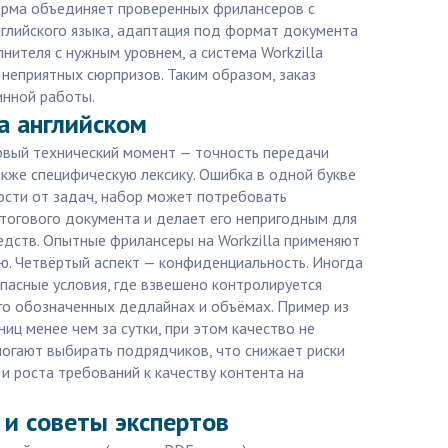
форма объединяет проверенных фрилансеров с
глийского языка, адаптация под формат документа
нителя с нужным уровнем, а система Workzilla
 неприятных сюрпризов. Таким образом, заказ
инной работы.
на английском
ервый технический момент — точность передачи
акже специфическую лексику. Ошибка в одной букве
ости от задач, набор может потребовать
тогового документа и делает его непригодным для
едств. Опытные фрилансеры на Workzilla применяют
ую. Четвёртый аспект — конфиденциальность. Иногда
опасные условия, где взвешено контролируется
го обозначенных дедлайнах и объёмах. Пример из
ниц менее чем за сутки, при этом качество не
могают выбирать подрядчиков, что снижает риски
и роста требований к качеству контента на
я и советы экспертов