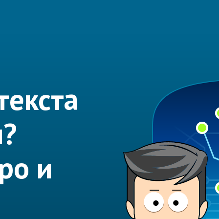
текста
м?
ро и