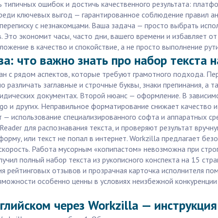
ь типичных ошибок и достичь качественного результата: плат
Среди ключевых выгод — гарантированное соблюдение правил ан
переписку с незнакомцами. Ваша задача — просто выбрать испол
. Это экономит часы, часто дни, вашего времени и избавляет от
вложение в качество и спокойствие, а не просто выполнение рут
а: что важно знать про набор текста 
ан с рядом аспектов, которые требуют грамотного подхода. П
 различать заглавные и строчные буквы, знаки препинания, а т
ридических документах. Второй нюанс — оформление. В зависим
go и других. Неправильное форматирование снижает качество и
 — использование специализированного софта и аппаратных ср
eader для распознавания текста, и проверяют результат вручн
орму, или текст не попал в интернет. Workzilla предлагает без
 скорость. Работа мусорным «копипастом» невозможна при стро
лучил полный набор текста из рукописного конспекта на 15 стра
я рейтинговых отзывов и прозрачная карточка исполнителя по
озможности особенно ценны в условиях неизбежной конкуренции 
нглийском через Workzilla — инструкци