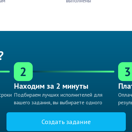
ам
выполнены
?
2
3
Находим за 2 минуты
Пла
сроки
Подбираем лучших исполнителей для
Оплач
вашего задания, вы выбираете одного
резул
Создать задание