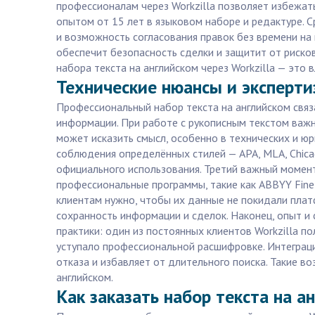
профессионалам через Workzilla позволяет избежат
опытом от 15 лет в языковом наборе и редактуре. 
и возможность согласования правок без времени на 
обеспечит безопасность сделки и защитит от рисков
набора текста на английском через Workzilla — это 
Технические нюансы и экспертиз
Профессиональный набор текста на английском связ
информации. При работе с рукописным текстом важно
может исказить смысл, особенно в технических и ю
соблюдения определённых стилей — APA, MLA, Chica
официального использования. Третий важный момент
профессиональные программы, такие как ABBYY FineR
клиентам нужно, чтобы их данные не покидали платф
сохранность информации и сделок. Наконец, опыт и
практики: один из постоянных клиентов Workzilla по
уступало профессиональной расшифровке. Интеграци
отказа и избавляет от длительного поиска. Такие в
английском.
Как заказать набор текста на а