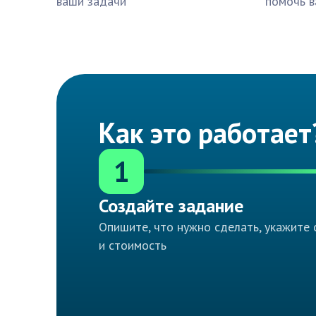
ваши задачи
помочь в
Как это работает
1
Создайте задание
Опишите, что нужно сделать, укажите 
и стоимость