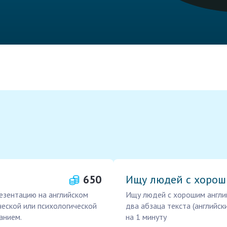
650
Ищу людей с хоро
резентацию на английском
Ищу людей с хорошим англи
ческой или психологической
два абзаца текста (английск
анием.
на 1 минуту