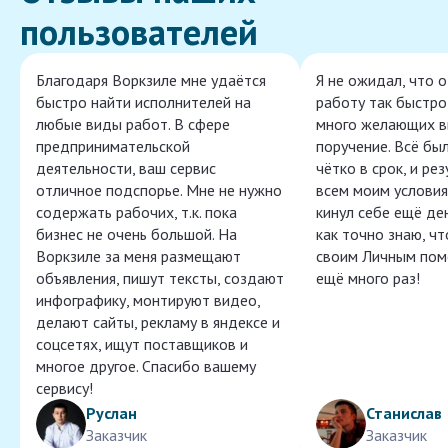
пользователей
Благодаря Воркзиле мне удаётся
Я не ожидал, что 
быстро найти исполнителей на
работу так быстро,
любые виды работ. В сфере
много желающих в
предпринимательской
поручение. Всё бы
деятельности, ваш сервис
чётко в срок, и ре
отличное подспорье. Мне не нужно
всем моим условия
содержать рабочих, т.к. пока
кинул себе ещё ден
бизнес не очень большой. На
как точно знаю, ч
Воркзиле за меня размещают
своим Личным пом
объявления, пишут тексты, создают
ещё много раз!
инфографику, монтируют видео,
делают сайты, рекламу в яндексе и
соцсетях, ищут поставщиков и
многое другое. Спасибо вашему
сервису!
Руслан
Станислав
Заказчик
Заказчик