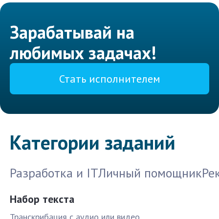
Зарабатывай на
любимых задачах!
Стать исполнителем
Категории заданий
Разработка и IT
Личный помощник
Ре
Набор текста
Транскрибация с аудио или видео