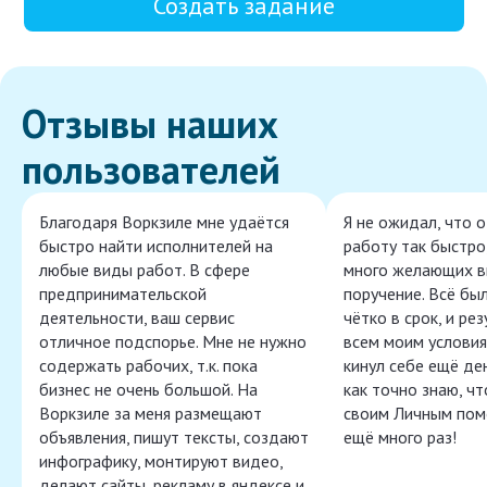
Создать задание
Отзывы наших
пользователей
Благодаря Воркзиле мне удаётся
Я не ожидал, что 
быстро найти исполнителей на
работу так быстро,
любые виды работ. В сфере
много желающих в
предпринимательской
поручение. Всё бы
деятельности, ваш сервис
чётко в срок, и ре
отличное подспорье. Мне не нужно
всем моим условия
содержать рабочих, т.к. пока
кинул себе ещё ден
бизнес не очень большой. На
как точно знаю, ч
Воркзиле за меня размещают
своим Личным пом
объявления, пишут тексты, создают
ещё много раз!
инфографику, монтируют видео,
делают сайты, рекламу в яндексе и