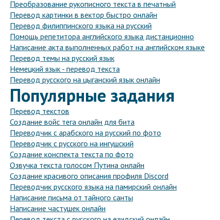
Преобразование рукописного текста в печатный
Перевод картинки в вектор быстро онлайн
Перевод филиппинского языка на русский
Помощь репетитора английского языка дистанционно
Написание акта выполненных работ на английском языке
Перевод темы на русский язык
Немецкий язык - перевод текста
Перевод русского на цыганский язык онлайн
Популярные задания
Перевод текстов
Создание войс тега онлайн для бита
Переводчик с арабского на русский по фото
Переводчик с русского на ингушский
Создание конспекта текста по фото
Озвучка текста голосом Путина онлайн
Создание красивого описания профиля Discord
Переводчик русского языка на памирский онлайн
Написание письма от тайного санты
Написание частушек онлайн
Перевод текста с русского на езидский онлайн