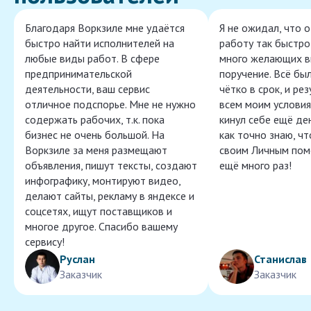
Благодаря Воркзиле мне удаётся
Я не ожидал, что 
быстро найти исполнителей на
работу так быстро,
любые виды работ. В сфере
много желающих в
предпринимательской
поручение. Всё бы
деятельности, ваш сервис
чётко в срок, и ре
отличное подспорье. Мне не нужно
всем моим условия
содержать рабочих, т.к. пока
кинул себе ещё ден
бизнес не очень большой. На
как точно знаю, ч
Воркзиле за меня размещают
своим Личным пом
объявления, пишут тексты, создают
ещё много раз!
инфографику, монтируют видео,
делают сайты, рекламу в яндексе и
соцсетях, ищут поставщиков и
многое другое. Спасибо вашему
сервису!
Руслан
Станислав
Заказчик
Заказчик