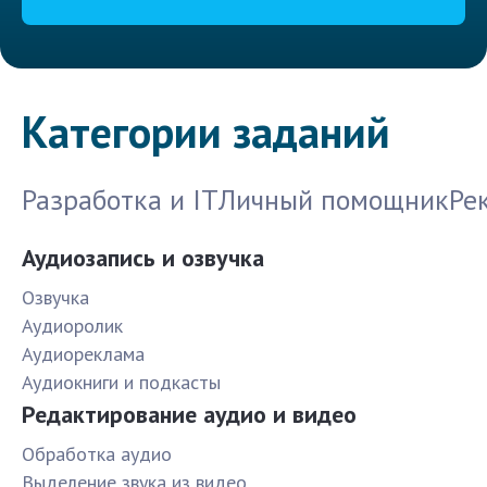
Категории заданий
Разработка и IT
Личный помощник
Ре
Аудиозапись и озвучка
Озвучка
Аудиоролик
Аудиореклама
Аудиокниги и подкасты
Редактирование аудио и видео
Обработка аудио
Выделение звука из видео