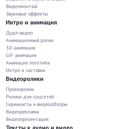
Видеомонтаж
Звуковые эффекты
Интро и анимация
Дудл-видео
Анимационный ролик
3D-анимация
GIF-анимация
Анимация логотипа
Интро и заставки
Видеоролики
Проморолик
Ролики для соцсетей
Скринкасты и видеообзоры
Видеореклама
Видеопрезентация
Тексты к аудио и видео