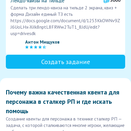
Лендо‑квизы на Тильде
3000
Сделать три лендо-квиза на тильде 2 экрана, квиз +
форма Дизайн единый ТЗ есть
https://docs.google.com/document/d/1253KkOWNv9Z
J6UoLHx-XiIk8nptL8FRWw2TuT1_8JdU/edit?
usp=drivesdk
Антон Мищуков
Создать задание
Почему важна качественная квента для
персонажа в сталкер РП и где искать
помощь
Создание квенты для персонажа в технике сталкер РП —
задача, с которой сталкиваются многие игроки, желающие