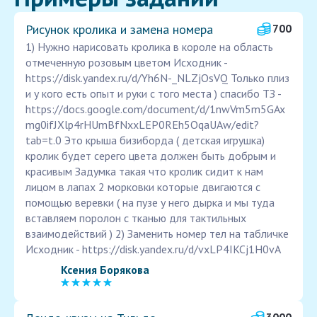
Рисунок кролика и замена номера
700
1) Нужно нарисовать кролика в короле на область
отмеченную розовым цветом Исходник -
https://disk.yandex.ru/d/Yh6N-_NLZjOsVQ Только плиз
и у кого есть опыт и руки с того места ) спасибо ТЗ -
https://docs.google.com/document/d/1nwVm5m5GAx
mg0ifJXlp4rHUmBfNxxLEP0REh5OqaUAw/edit?
tab=t.0 Это крыша бизиборда ( детская игрушка)
кролик будет серего цвета должен быть добрым и
красивым Задумка такая что кролик сидит к нам
лицом в лапах 2 морковки которые двигаются с
помощью веревки ( на пузе у него дырка и мы туда
вставляем поролон с тканью для тактильных
взаимодействий ) 2) Заменить номер тел на табличке
Исходник - https://disk.yandex.ru/d/vxLP4IKCj1H0vA
Ксения Борякова