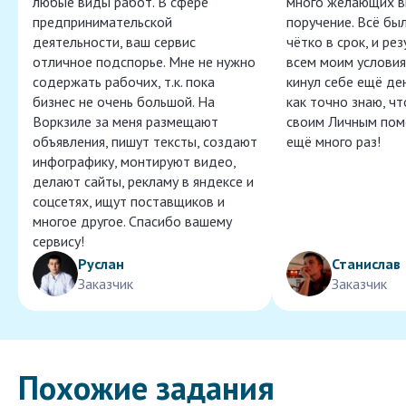
любые виды работ. В сфере
много желающих в
предпринимательской
поручение. Всё бы
деятельности, ваш сервис
чётко в срок, и ре
отличное подспорье. Мне не нужно
всем моим условия
содержать рабочих, т.к. пока
кинул себе ещё ден
бизнес не очень большой. На
как точно знаю, ч
Воркзиле за меня размещают
своим Личным пом
объявления, пишут тексты, создают
ещё много раз!
инфографику, монтируют видео,
делают сайты, рекламу в яндексе и
соцсетях, ищут поставщиков и
многое другое. Спасибо вашему
сервису!
Руслан
Станислав
Заказчик
Заказчик
Похожие задания