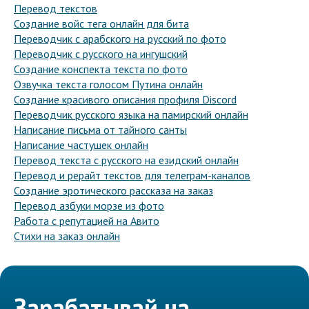
Перевод текстов
Создание войс тега онлайн для бита
Переводчик с арабского на русский по фото
Переводчик с русского на ингушский
Создание конспекта текста по фото
Озвучка текста голосом Путина онлайн
Создание красивого описания профиля Discord
Переводчик русского языка на памирский онлайн
Написание письма от тайного санты
Написание частушек онлайн
Перевод текста с русского на езидский онлайн
Перевод и рерайт текстов для телеграм-каналов
Создание эротического рассказа на заказ
Перевод азбуки морзе из фото
Работа с репутацией на Авито
Стихи на заказ онлайн
Зарабатывай на