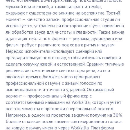
неестественным. Во-вторых, выбор подходящего голоса:
мужской или женский, а также возраст и тембр,
оказывают существенное влияние на восприятие. Третий
момент — качество записи: профессиональная студия ли
используется, устранены ли посторонние шумы, применена
ли обработка звука для чистоты и гладкости. Также важна
адаптация текста под формат — реклама, аудиокнига или
фильм требуют различного подхода к ритму и паузам.
Нередко исполнители используют сценарии или
предварительную подготовку, чтобы избежать ошибок и
сделать озвучку живой и естественной. Сравним типичные
решения: автоматические синтезаторы речи, хоть и
экономят время и бюджет, часто проигрывают
профессиональной озвучке с живым голосом по
эмоциональности и точности ударений. Оптимальный
вариант — профессиональный фрилансер с
соответственными навыками на Workzilla, который учтет
все эти моменты и предложит персональный подход.
Например, в одном из проектов заказчик получил на 30%
больше откликов после замены синтезированного голоса
на живую озвучку именно через Workzilla. Платформа