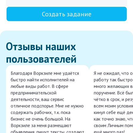
Создать задание
Отзывы наших
пользователей
Благодаря Воркзиле мне удаётся
Я не ожидал, что 
быстро найти исполнителей на
работу так быстро,
любые виды работ. В сфере
много желающих в
предпринимательской
поручение. Всё бы
деятельности, ваш сервис
чётко в срок, и ре
отличное подспорье. Мне не нужно
всем моим условия
содержать рабочих, т.к. пока
кинул себе ещё ден
бизнес не очень большой. На
как точно знаю, ч
Воркзиле за меня размещают
своим Личным пом
объявления, пишут тексты, создают
ещё много раз!