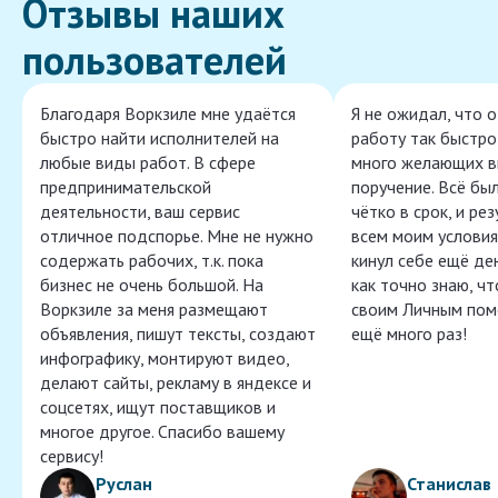
Отзывы наших
пользователей
Благодаря Воркзиле мне удаётся
Я не ожидал, что 
быстро найти исполнителей на
работу так быстро,
любые виды работ. В сфере
много желающих в
предпринимательской
поручение. Всё бы
деятельности, ваш сервис
чётко в срок, и ре
отличное подспорье. Мне не нужно
всем моим условия
содержать рабочих, т.к. пока
кинул себе ещё ден
бизнес не очень большой. На
как точно знаю, ч
Воркзиле за меня размещают
своим Личным пом
объявления, пишут тексты, создают
ещё много раз!
инфографику, монтируют видео,
делают сайты, рекламу в яндексе и
соцсетях, ищут поставщиков и
многое другое. Спасибо вашему
сервису!
Руслан
Станислав