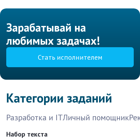
Зарабатывай на
любимых задачах!
Стать исполнителем
Категории заданий
Разработка и IT
Личный помощник
Ре
Набор текста