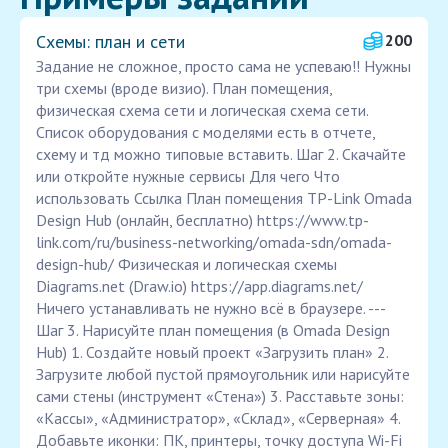
Схемы: план и сети
200
Задание не сложное, просто сама не успеваю!! Нужны
три схемы (вроде визио). План помещения,
физическая схема сети и логическая схема сети.
Список оборудования с моделями есть в отчете,
схему и тд можно типовые вставить. Шаг 2. Скачайте
или откройте нужные сервисы Для чего Что
использовать Ссылка План помещения TP-Link Omada
Design Hub (онлайн, бесплатно) https://www.tp-
link.com/ru/business-networking/omada-sdn/omada-
design-hub/ Физическая и логическая схемы
Diagrams.net (Draw.io) https://app.diagrams.net/
Ничего устанавливать не нужно всё в браузере. ---
Шаг 3. Нарисуйте план помещения (в Omada Design
Hub) 1. Создайте новый проект «Загрузить план» 2.
Загрузите любой пустой прямоугольник или нарисуйте
сами стены (инструмент «Стена») 3. Расставьте зоны:
«Кассы», «Администратор», «Склад», «Серверная» 4.
Добавьте иконки: ПК, принтеры, точку доступа Wi-Fi