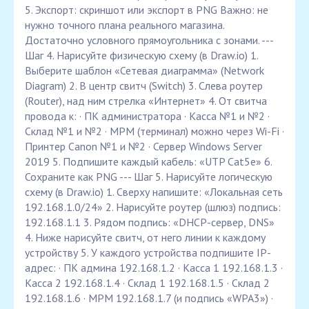
5. Экспорт: скриншот или экспорт в PNG Важно: не
нужно точного плана реального магазина.
Достаточно условного прямоугольника с зонами. ---
Шаг 4. Нарисуйте физическую схему (в Draw.io) 1.
Выберите шаблон «Сетевая диаграмма» (Network
Diagram) 2. В центр свитч (Switch) 3. Слева роутер
(Router), над ним стрелка «Интернет» 4. От свитча
провода к: · ПК администратора · Касса №1 и №2 ·
Склад №1 и №2 · MPM (терминал) можно через Wi-Fi ·
Принтер Canon №1 и №2 · Сервер Windows Server
2019 5. Подпишите каждый кабель: «UTP Cat5e» 6.
Сохраните как PNG --- Шаг 5. Нарисуйте логическую
схему (в Draw.io) 1. Сверху напишите: «Локальная сеть
192.168.1.0/24» 2. Нарисуйте роутер (шлюз) подпись:
192.168.1.1 3. Рядом подпись: «DHCP-сервер, DNS»
4. Ниже нарисуйте свитч, от него линии к каждому
устройству 5. У каждого устройства подпишите IP-
адрес: · ПК админа 192.168.1.2 · Касса 1 192.168.1.3 ·
Касса 2 192.168.1.4 · Склад 1 192.168.1.5 · Склад 2
192.168.1.6 · MPM 192.168.1.7 (и подпись «WPA3») ·