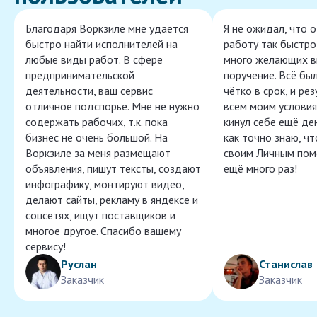
Благодаря Воркзиле мне удаётся
Я не ожидал, что 
быстро найти исполнителей на
работу так быстро,
любые виды работ. В сфере
много желающих в
предпринимательской
поручение. Всё бы
деятельности, ваш сервис
чётко в срок, и ре
отличное подспорье. Мне не нужно
всем моим условия
содержать рабочих, т.к. пока
кинул себе ещё ден
бизнес не очень большой. На
как точно знаю, ч
Воркзиле за меня размещают
своим Личным пом
объявления, пишут тексты, создают
ещё много раз!
инфографику, монтируют видео,
делают сайты, рекламу в яндексе и
соцсетях, ищут поставщиков и
многое другое. Спасибо вашему
сервису!
Руслан
Станислав
Заказчик
Заказчик