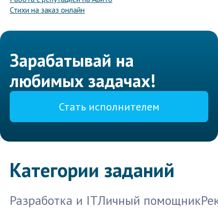
Стихи на заказ онлайн
Зарабатывай на
любимых задачах!
Стать исполнителем
Категории заданий
Разработка и IT
Личный помощник
Ре