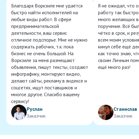
Благодаря Воркзиле мне удаётся
Я не ожидал, что 
быстро найти исполнителей на
работу так быстро,
любые виды работ. В сфере
много желающих в
предпринимательской
поручение. Всё бы
деятельности, ваш сервис
чётко в срок, и ре
отличное подспорье. Мне не нужно
всем моим условия
содержать рабочих, т.к. пока
кинул себе ещё ден
бизнес не очень большой. На
как точно знаю, ч
Воркзиле за меня размещают
своим Личным пом
объявления, пишут тексты, создают
ещё много раз!
инфографику, монтируют видео,
делают сайты, рекламу в яндексе и
соцсетях, ищут поставщиков и
многое другое. Спасибо вашему
сервису!
Руслан
Станислав
Заказчик
Заказчик