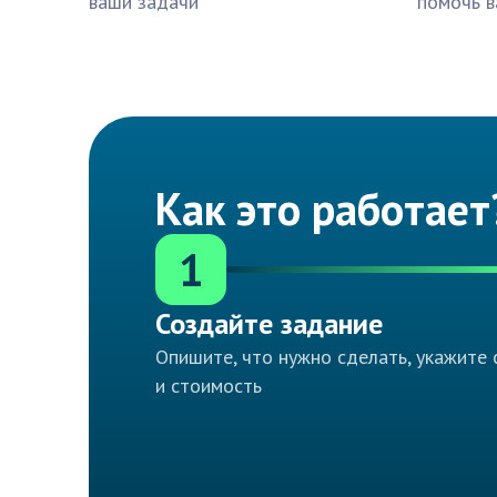
ваши задачи
помочь в
Как это работает
1
Создайте задание
Опишите, что нужно сделать, укажите 
и стоимость