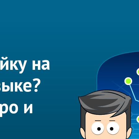
йку на
зыке?
ро и