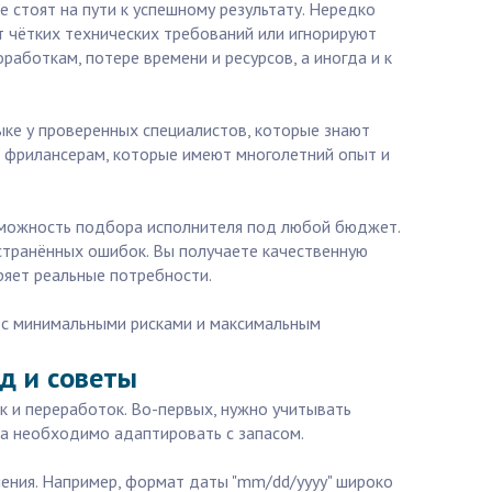
 стоят на пути к успешному результату. Нередко
 чётких технических требований или игнорируют
аботкам, потере времени и ресурсов, а иногда и к
ыке у проверенных специалистов, которые знают
м фрилансерам, которые имеют многолетний опыт и
озможность подбора исполнителя под любой бюджет.
странённых ошибок. Вы получаете качественную
ряет реальные потребности.
ла с минимальными рисками и максимальным
яд и советы
к и переработок. Во-первых, нужно учитывать
ода необходимо адаптировать с запасом.
чения. Например, формат даты "mm/dd/yyyy" широко