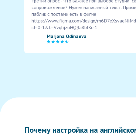
третий опрос - Что важнее при выборе студии: ск
сопровождение? Нужен написанный текст. Пример
паблик с постами есть в фигме
https://www.figma.com/design/m6D7eXsvaqNiiM
id=0-1&t=VvqhjzuHQ9a8blKc-1
Marjona Odinaeva
Почему настройка на английско