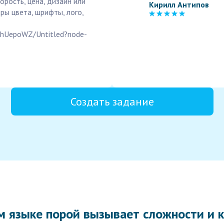
орость, цена, дизайн или
Кирилл Антипов
ы цвета, шрифты, лого,
dhUepoWZ/Untitled?node-
Создать задание
м языке порой вызывает сложности и к