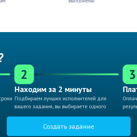
ам
выполнены
?
2
3
Находим за 2 минуты
Пла
сроки
Подбираем лучших исполнителей для
Оплач
вашего задания, вы выбираете одного
резул
Создать задание