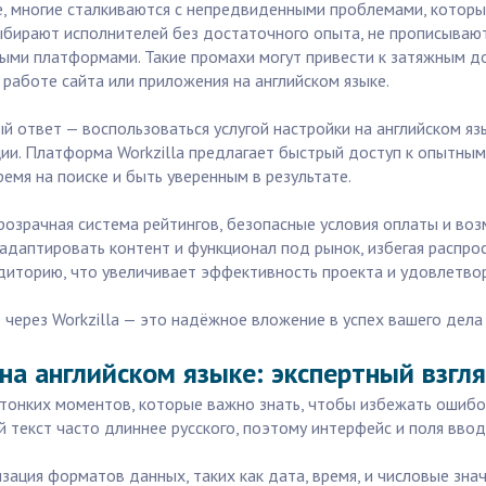
е, многие сталкиваются с непредвиденными проблемами, которые
ыбирают исполнителей без достаточного опыта, не прописывают
ыми платформами. Такие промахи могут привести к затяжным дор
работе сайта или приложения на английском языке.
й ответ — воспользоваться услугой настройки на английском яз
ии. Платформа Workzilla предлагает быстрый доступ к опытны
емя на поиске и быть уверенным в результате.
розрачная система рейтингов, безопасные условия оплаты и в
адаптировать контент и функционал под рынок, избегая распро
диторию, что увеличивает эффективность проекта и удовлетво
е через Workzilla — это надёжное вложение в успех вашего де
на английском языке: экспертный взгл
 тонких моментов, которые важно знать, чтобы избежать ошибо
ий текст часто длиннее русского, поэтому интерфейс и поля вв
зация форматов данных, таких как дата, время, и числовые зна