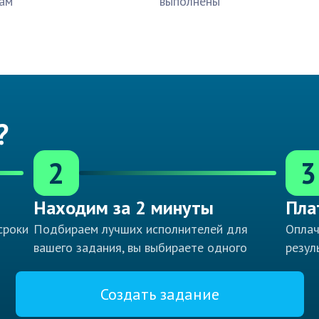
ам
выполнены
?
2
3
Находим за 2 минуты
Пла
сроки
Подбираем лучших исполнителей для
Оплач
вашего задания, вы выбираете одного
резул
Создать задание