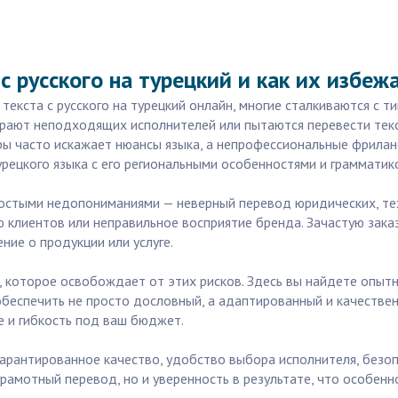
 русского на турецкий и как их избеж
екста с русского на турецкий онлайн, многие сталкиваются с 
бирают неподходящих исполнителей или пытаются перевести текс
ры часто искажает нюансы языка, а непрофессиональные фрилан
рецкого языка с его региональными особенностями и грамматик
ростыми недопониманиями — неверный перевод юридических, те
 клиентов или неправильное восприятие бренда. Зачастую заказ
ение о продукции или услуге.
е, которое освобождает от этих рисков. Здесь вы найдете опы
обеспечить не просто дословный, а адаптированный и качестве
 и гибкость под ваш бюджет.
 гарантированное качество, удобство выбора исполнителя, без
грамотный перевод, но и уверенность в результате, что особенн