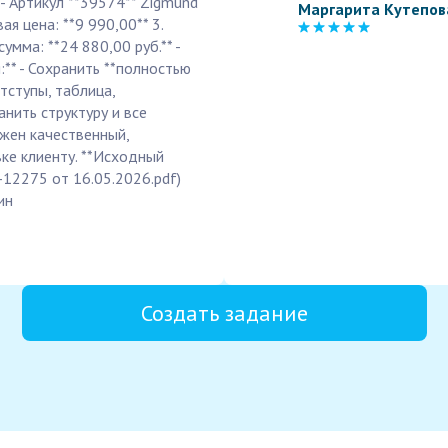
 - Артикул **39574** Zigmund
Маргарита Кутепов
вая цена: **9 990,00** 3.
умма: **24 880,00 руб.** -
:** - Сохранить **полностью
тступы, таблица,
анить структуру и все
ужен качественный,
ке клиенту. **Исходный
-12275 от 16.05.2026.pdf)
ин
Создать задание