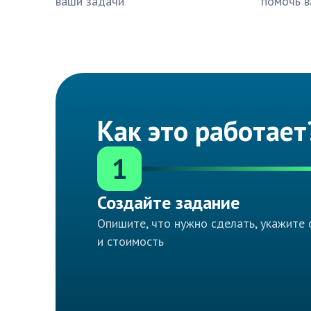
ваши задачи
помочь в
Как это работает
1
Создайте задание
Опишите, что нужно сделать, укажите 
и стоимость