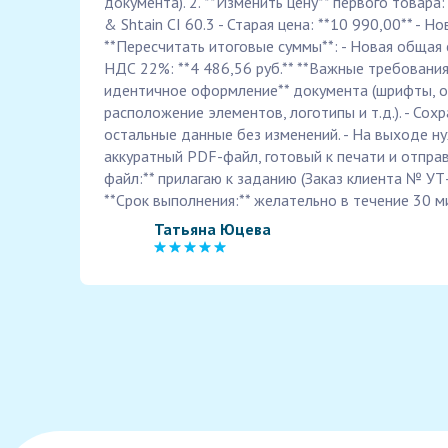
документа). 2. **Изменить цену** первого товара:
& Shtain CI 60.3 - Старая цена: **10 990,00** - Но
**Пересчитать итоговые суммы**: - Новая общая с
НДС 22%: **4 486,56 руб.** **Важные требования
идентичное оформление** документа (шрифты, о
расположение элементов, логотипы и т.д.). - Сохр
остальные данные без изменений. - На выходе н
аккуратный PDF-файл, готовый к печати и отправ
файл:** прилагаю к заданию (Заказ клиента № УТ
**Срок выполнения:** желательно в течение 30 м
Татьяна Юцева