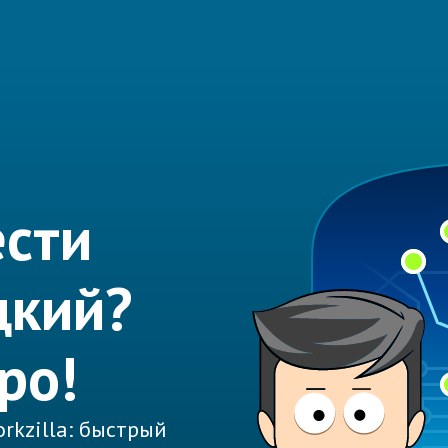
сти
цкий?
ро!
rkzilla: быстрый