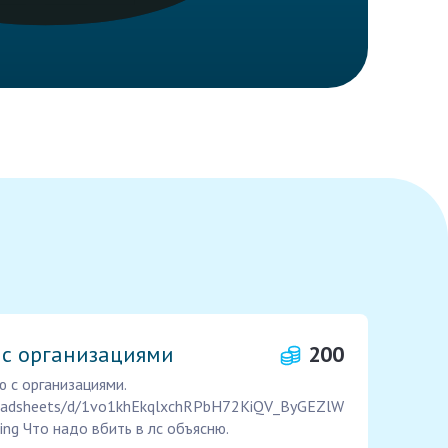
 с организациями
200
 с организациями.
preadsheets/d/1vo1khEkqlxchRPbH72KiQV_ByGEZlW
ing Что надо вбить в лс объясню.