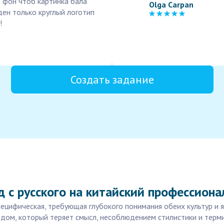
ь фон чтоб картинка бала
Olga Carpan
ден только круглый логотип
!
Создать задание
 с русского на китайский профессион
пецифическая, требующая глубокого понимания обеих культур и я
ом, который теряет смысл, несоблюдением стилистики и терм