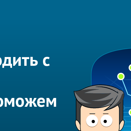
дить с
Поможем