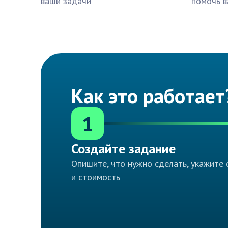
ваши задачи
помочь в
Как это работает
1
Создайте задание
Опишите, что нужно сделать, укажите 
и стоимость