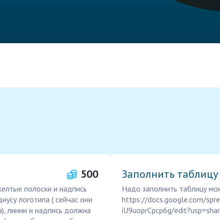
500
Заполнить таблицу
желтые полоски и надпись
Надо заполнить таблицу мою
иусу логотипа ( сейчас они
https://docs.google.com/s
а), линии и надпись должна
iU9uoprCpcp6g/edit?usp=shar