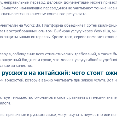
у, неправильный перевод деловой документации может привест
 Зачастую начинающие переводчики не учитывают тонкие нюансы
 сказывается на качестве конечного результата.
лнителям на Workzilla. Платформа объединяет сотни квалифиц
ет востребованным опытом. Выбирая услугу через Workzilla, вы
ью защиты ваших интересов. Кроме того, сервис помогает сэкон
ода, соблюдение всех стилистических требований, а также быс
конкретный бюджет и сроки, что делает услугу гибкой и удобной
ствие за качество.
русского на китайский: чего стоит ож
ом тонкостей, которые важно учитывать при заказе услуги. Вот 
ществует множество омонимов и слов с разными оттенками знач
алоги.
ия, привычные в русском языке, могут звучать неуместно или не