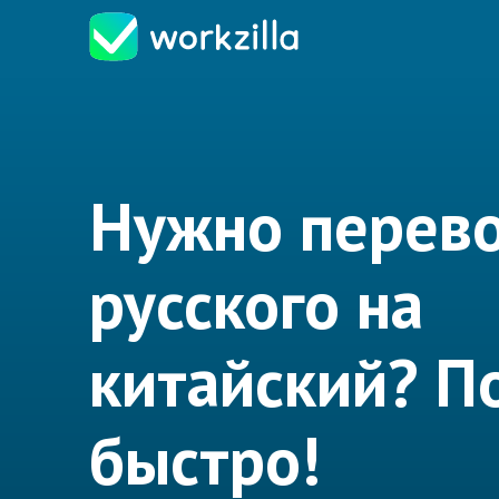
Нужно перево
русского на
китайский? 
быстро!