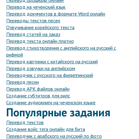
Перевод брошюры онлайн
Перевод на чеченский язык
Перевод документов в формате Word онлайн
Переводы текстов песен
Озвучивание корейского текста
Перевод статей на заказ
Перевод текста онлайн платно
Перевод стихотворения с английского на русский с
рифмой
Перевод картинки с китайского на русский
Перевод озвучки на английском
Переводчик с русского на филиппинский
Перевод песни
Перевод APK файлов онлайн
Создание субтитров для рилс
Создание аудиокниги на чеченском языке
Популярные задания
Перевод текстов
Создание войс тега онлайн для бита
Переводчик с арабского на русский по фото