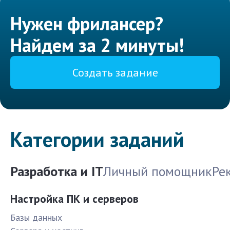
Нужен фрилансер?
Найдем за 2 минуты!
Создать задание
Категории заданий
Разработка и IT
Личный помощник
Ре
Настройка ПК и серверов
Базы данных