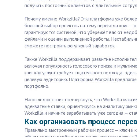
получить постоянных клиентов с длительным сотру
Почему именно Workzilla? Эта платформа уже более 
большой выбор проектов на тему перевода книг — о
гарантируются системой, что убережёт вас от нед
файлами и оценки выполненной работы. Нестабильны
сможете построить регулярный заработок.
Также Workzilla поддерживает развитие исполнител
включая популярность голосового поиска и мультим
книг как услуга требует тщательного подхода: здес
целевую аудиторию. Платформа Workzilla предлагае
портфолио.
Напоследок стоит подчеркнуть, что Workzilla макси
адекватные ставки, ориентируясь на аналитику рынк
Workzilla и начните зарабатывать уже сегодня — ст
Как организовать процесс перев
Правильно выстроенный рабочий процесс — ключ к к
объём, сроки и особенности стиля, если они важны