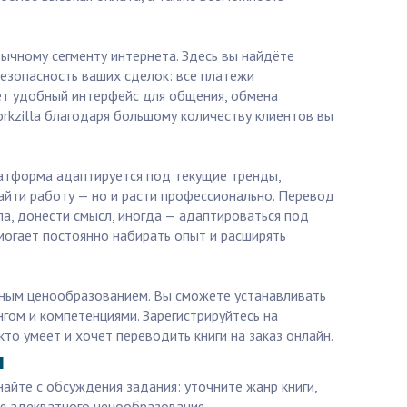
зычному сегменту интернета. Здесь вы найдёте
безопасность ваших сделок: все платежи
ет удобный интерфейс для общения, обмена
rkzilla благодаря большому количеству клиентов вы
латформа адаптируется под текущие тренды,
айти работу — но и расти профессионально. Перевод
ала, донести смысл, иногда — адаптироваться под
могает постоянно набирать опыт и расширять
ясным ценообразованием. Вы сможете устанавливать
нгом и компетенциями. Зарегистрируйтесь на
то умеет и хочет переводить книги на заказ онлайн.
ы
айте с обсуждения задания: уточните жанр книги,
ля адекватного ценообразования.