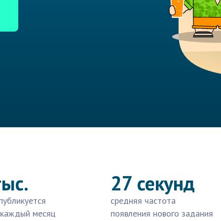
тыс.
27 секунд
публикуется
средняя частота
 каждый месяц
появления нового задания