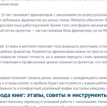
дничеством.
15 лет связывает фрилансеров с заказчиками по всему русскоя
т небольших фрагментов до целых томов. Workzilla обеспечит 
обросовестных работодателей. Кроме того, платформа предлага
й поток проектов — частая головная боль фрилансера, но на Wo
ей: отзывы и рейтинги помогают подтверждать репутацию, а п
едийных форматов. Разумеется, фрилансерам важно не просто н
ь важна не только точность, но и умение передать стиль оригин
т новичкам и профи разные уровни сложности проектов, что по
мально помогает снизить риски, связанные с конкуренцией и не
а и отзывы коллег, а прибыль будет расти вместе с вашим рейти
абильность и комфортный удалённый график доступны каждому, к
ода книг: этапы, советы и инструмент
ачественному переводу и успешной работе с заказчиками. Начин
. Это позволит избежать недоразумений и предоставит основу д