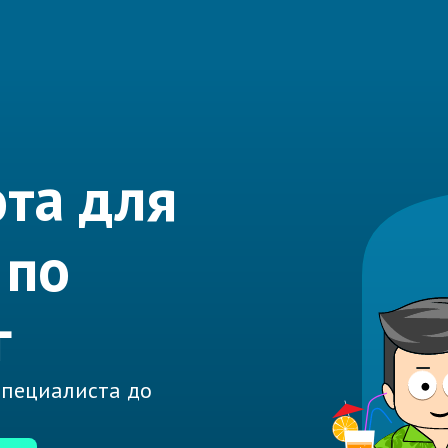
та для
 по
г
 специалиста до