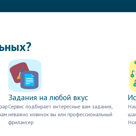
льных?
Задания на любой вкус
Ис
рар
Сервис подбирает интересные вам задания,
Наш
вам
неважно новичок вы или профессиональный
шан
фрилансер
Нов