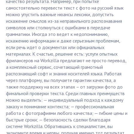
качество результата. Например, при попытке
самостоятельно перевести текст с фото на русский язык
можно упустить важные нюансы лексики, допустить
искажение смыслов из-за неправильного распознавания
символов или столкнуться с ошибками в передаче
грамматики. Иногда это ведет к недопониманию,
искажению информации и даже серьезным проблемам,
если речь идет о документах или официальных
материалах. К счастью, решение есть: услуги опытных
фрилансеров на Workzilla предлагают не просто перевод,
а комплексный сервис, сочетающий грамотный
распознающий софт и знания носителей языка. Работая
через платформу, вы получаете гарантии качества, а
также поддержку на всех этапах – от загрузки фото до
финальной проверки текста. Среди главных преимуществ
можно выделить: — индивидуальный подход к каждому
заказу и понимание контекста; — профессиональная
работа с фотографиями любого качества; — гибкие цены и
быстрые сроки; — безопасность сделки благодаря
системе Workzilla. Обратившись к специалистам, вы
экономите время и нервы, получая именно тот результат,