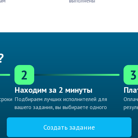
ам
выполнены
?
2
3
Находим за 2 минуты
Пла
сроки
Подбираем лучших исполнителей для
Оплач
вашего задания, вы выбираете одного
резул
Создать задание