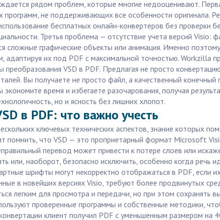
вождается рядом проблем, которые многие недооценивают. Перв
 программ, не поддерживающих все особенности оригинала. Рез
использование бесплатных онлайн-конвертеров без проверки бе
альности. Третья проблема — отсутствие учета версий Visio: ф
ся сложные графические объекты или анимация. Именно поэтом
м, адаптируя их под PDF с максимальной точностью. Workzilla 
ы преобразования VSD в PDF. Предлагая не просто конвертацию,
алей. Вы получаете не просто файл, а качественный конечный п
, вы экономите время и избегаете разочарования, получая резул
хнологичность, но и ясность без лишних хлопот.
SD в PDF: что важно учесть
ескольких ключевых технических аспектов, знание которых по
ит помнить, что VSD — это проприетарный формат Microsoft Vi
еправильный перевод может привести к потере слоев или искаж
ть или, наоборот, безопасно исключить, особенно когда речь 
ртные шрифты могут некорректно отображаться в PDF, если их 
нные в новейших версиях Visio, требуют более продвинутых сре
ься легким для просмотра и передачи, но при этом сохранять в
используют проверенные программы и собственные методики, чт
 конвертации клиент получил PDF с уменьшенным размером на 4