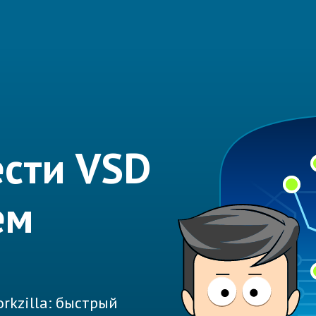
сти VSD
ем
rkzilla: быстрый