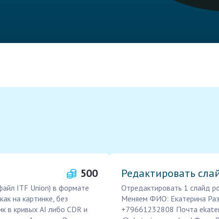
500
Редактировать сла
файл ITF Union) в формате
Отредактировать 1 слайд pdf
как на картинке, без
Меняем ФИО: Екатерина Раз
к в кривых AI либо CDR и
+79661232808 Почта ekater