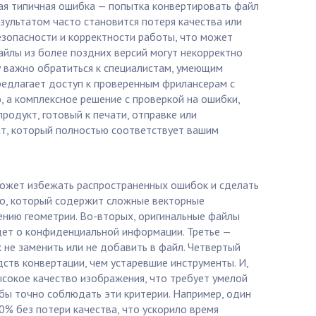
ая типичная ошибка — попытка конвертировать файл
ультатом часто становится потеря качества или
зопасности и корректности работы, что может
айлы из более поздних версий могут некорректно
у важно обратиться к специалистам, умеющим
предлагает доступ к проверенным фрилансерам с
 а комплексное решение с проверкой на ошибки,
родукт, готовый к печати, отправке или
ьтат, который полностью соответствует вашим
может избежать распространенных ошибок и сделать
sio, который содержит сложные векторные
ению геометрии. Во-вторых, оригинальные файлы
идет о конфиденциальной информации. Третье —
не заменить или не добавить в файл. Четвертый
дств конвертации, чем устаревшие инструменты. И,
ысокое качество изображения, что требует умелой
обы точно соблюдать эти критерии. Например, один
0% без потери качества, что ускорило время