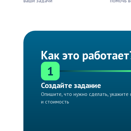
ваши задачи
помочь в
Как это работает
1
Создайте задание
Опишите, что нужно сделать, укажите 
и стоимость