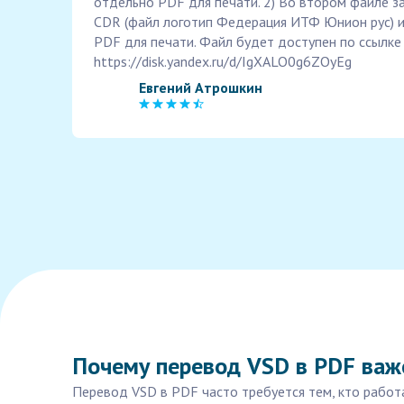
отдельно PDF для печати. 2) Во втором файле за
CDR (файл логотип Федерация ИТФ Юнион рус) и
PDF для печати. Файл будет доступен по ссылке 
https://disk.yandex.ru/d/IgXALO0g6ZOyEg
Евгений Атрошкин
Почему перевод VSD в PDF важ
Перевод VSD в PDF часто требуется тем, кто работа