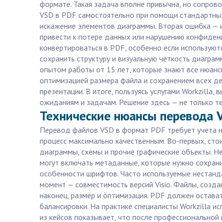
формате. Такая задача вполне привычна, но сопро
VSD в PDF самостоятельно при помощи стандартных
искажение элементов диаграммы. Вторая ошибка — 
привести к потере данных или нарушению конфиденци
конвертироваться в PDF, особенно если используют
сохранить структуру и визуальную чёткость диаграм
опытом работы от 15 лет, которые знают все нюанс
оптимизацией размера файла и сохранением всех дет
презентации. В итоге, пользуясь услугами Workzilla
ожиданиям и задачам. Решение здесь — не только те
Технические нюансы перевода V
Перевод файлов VSD в формат PDF требует учета н
процесс максимально качественным. Во-первых, сто
диаграммы, схемы и прочие графические объекты. Н
могут включать метаданные, которые нужно сохрани
особенности шрифтов. Часто используемые нестанда
момент — совместимость версий Visio. Файлы, созда
наконец, размер и оптимизация. PDF должен остават
балансировки. На практике специалисты Workzilla 
из кейсов показывает, что после профессиональной