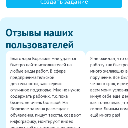
Создать задание
Отзывы наших
пользователей
Благодаря Воркзиле мне удаётся
Я не ожидал, что 
быстро найти исполнителей на
работу так быстро,
любые виды работ. В сфере
много желающих в
предпринимательской
поручение. Всё бы
деятельности, ваш сервис
чётко в срок, и ре
отличное подспорье. Мне не нужно
всем моим условия
содержать рабочих, т.к. пока
кинул себе ещё ден
бизнес не очень большой. На
как точно знаю, ч
Воркзиле за меня размещают
своим Личным пом
объявления, пишут тексты, создают
ещё много раз!
инфографику, монтируют видео,
делают сайты, рекламу в яндексе и