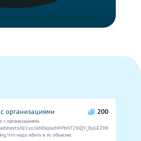
 с организациями
200
 с организациями.
preadsheets/d/1vo1khEkqlxchRPbH72KiQV_ByGEZlW
ing Что надо вбить в лс объясню.