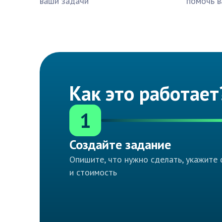
ваши задачи
помочь в
Как это работает
1
Создайте задание
Опишите, что нужно сделать, укажите 
и стоимость