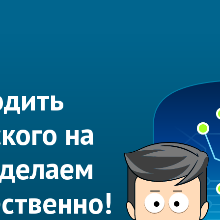
одить
ского на
Сделаем
ественно!