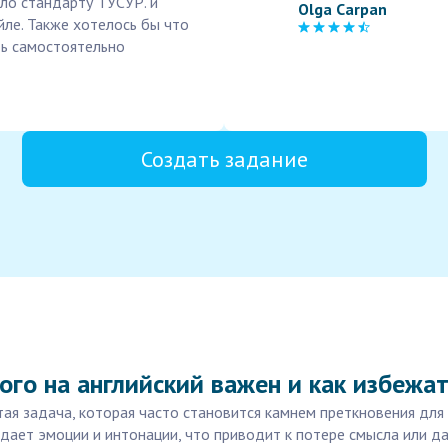
ло стандарту ТУСУР. и
Olga Carpan
йле. Также хотелось бы что
ть самостоятельно
Создать задание
кого на английский важен и как избежа
стая задача, которая часто становится камнем преткновения дл
едает эмоции и интонации, что приводит к потере смысла или 