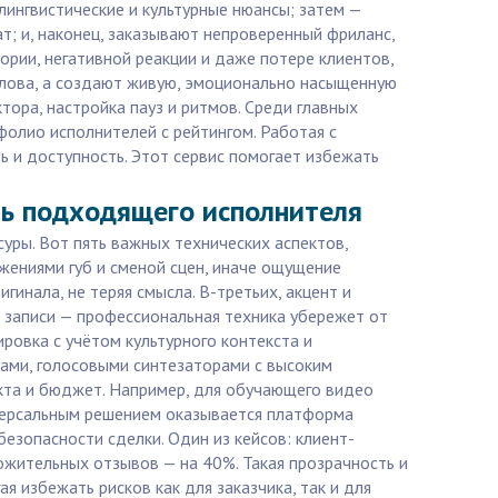
лингвистические и культурные нюансы; затем —
; и, наконец, заказывают непроверенный фриланс,
ории, негативной реакции и даже потере клиентов,
 слова, а создают живую, эмоционально насыщенную
ктора, настройка пауз и ритмов. Среди главных
олио исполнителей с рейтингом. Работая с
ь и доступность. Этот сервис помогает избежать
ть подходящего исполнителя
суры. Вот пять важных технических аспектов,
жениями губ и сменой сцен, иначе ощущение
инала, не теряя смысла. В-третьих, акцент и
о записи — профессиональная техника убережет от
ировка с учётом культурного контекста и
рами, голосовыми синтезаторами с высоким
кта и бюджет. Например, для обучающего видео
ниверсальным решением оказывается платформа
безопасности сделки. Один из кейсов: клиент-
ожительных отзывов — на 40%. Такая прозрачность и
я избежать рисков как для заказчика, так и для