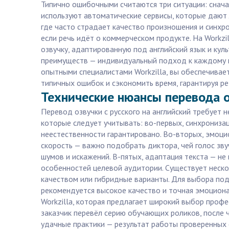
Типично ошибочными считаются три ситуации: снача
используют автоматические сервисы, которые дают 
где часто страдает качество произношения и синхро
если речь идёт о коммерческом продукте. На Workz
озвучку, адаптированную под английский язык и куль
преимуществ — индивидуальный подход к каждому пр
опытными специалистами Workzilla, вы обеспечивае
типичных ошибок и сэкономить время, гарантируя рез
Технические нюансы перевода о
Перевод озвучки с русского на английский требует н
которые следует учитывать: во-первых, синхрониза
неестественности гарантировано. Во-вторых, эмоцио
скорость — важно подобрать диктора, чей голос зву
шумов и искажений. В-пятых, адаптация текста — не
особенностей целевой аудитории. Существует неско
качеством или гибридные варианты. Для выбора по
рекомендуется высокое качество и точная эмоциона
Workzilla, которая предлагает широкий выбор профе
заказчик перевёл серию обучающих роликов, после 
удачные практики — результат работы проверенных с