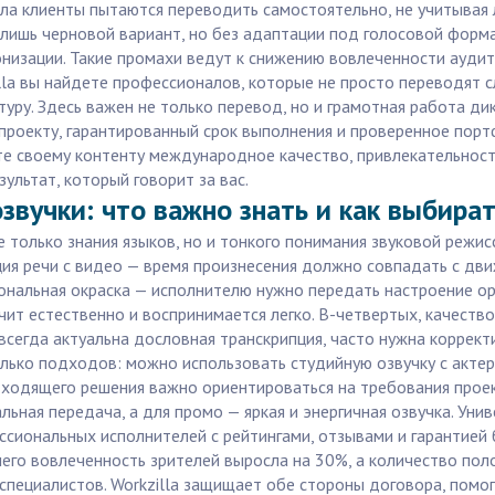
ла клиенты пытаются переводить самостоятельно, не учитывая 
лишь черновой вариант, но без адаптации под голосовой формат
низации. Такие промахи ведут к снижению вовлеченности аудит
illa вы найдете профессионалов, которые не просто переводят
туру. Здесь важен не только перевод, но и грамотная работа ди
оекту, гарантированный срок выполнения и проверенное портф
те своему контенту международное качество, привлекательност
ультат, который говорит за вас.
звучки: что важно знать и как выбира
е только знания языков, но и тонкого понимания звуковой режис
ция речи с видео — время произнесения должно совпадать с дви
нальная окраска — исполнителю нужно передать настроение ориг
чит естественно и воспринимается легко. В-четвертых, качеств
 всегда актуальна дословная транскрипция, часто нужна коррект
лько подходов: можно использовать студийную озвучку с акте
дходящего решения важно ориентироваться на требования прое
льная передача, а для промо — яркая и энергичная озвучка. У
ссиональных исполнителей с рейтингами, отзывами и гарантией 
чего вовлеченность зрителей выросла на 30%, а количество пол
пециалистов. Workzilla защищает обе стороны договора, помога