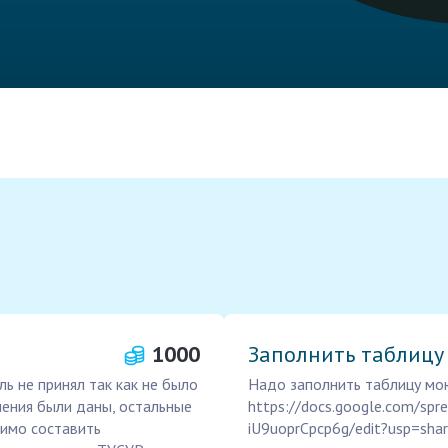
1000
Заполнить таблицу
ь не принял так как не было
Надо заполнить таблицу мою
чения были даны, остальные
https://docs.google.com/s
имо составить
iU9uoprCpcp6g/edit?usp=shar