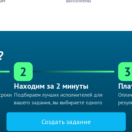
ам
выполнены
?
2
3
Находим за 2 минуты
Пла
сроки
Подбираем лучших исполнителей для
Оплач
вашего задания, вы выбираете одного
резул
Создать задание