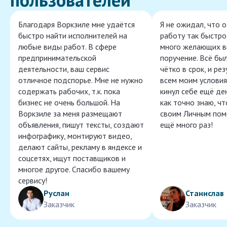
Благодаря Воркзиле мне удаётся
Я не ожидал, что 
быстро найти исполнителей на
работу так быстро,
любые виды работ. В сфере
много желающих в
предпринимательской
поручение. Всё бы
деятельности, ваш сервис
чётко в срок, и ре
отличное подспорье. Мне не нужно
всем моим условия
содержать рабочих, т.к. пока
кинул себе ещё ден
бизнес не очень большой. На
как точно знаю, ч
Воркзиле за меня размещают
своим Личным пом
объявления, пишут тексты, создают
ещё много раз!
инфографику, монтируют видео,
делают сайты, рекламу в яндексе и
соцсетях, ищут поставщиков и
многое другое. Спасибо вашему
сервису!
Руслан
Станислав
Заказчик
Заказчик