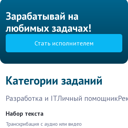
Зарабатывай на
любимых задачах!
Стать исполнителем
Категории заданий
Разработка и IT
Личный помощник
Ре
Набор текста
Транскрибация с аудио или видео